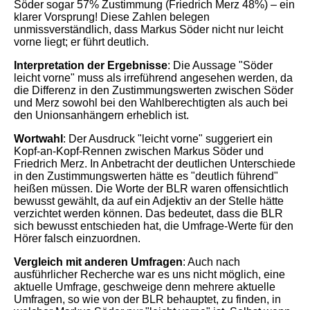
Söder sogar 57% Zustimmung (Friedrich Merz 48%) – ein
klarer Vorsprung! Diese Zahlen belegen
unmissverständlich, dass Markus Söder nicht nur leicht
vorne liegt; er führt deutlich.
Interpretation der Ergebnisse
: Die Aussage "Söder
leicht vorne" muss als irreführend angesehen werden, da
die Differenz in den Zustimmungswerten zwischen Söder
und Merz sowohl bei den Wahlberechtigten als auch bei
den Unionsanhängern erheblich ist.
Wortwahl
: Der Ausdruck "leicht vorne" suggeriert ein
Kopf-an-Kopf-Rennen zwischen Markus Söder und
Friedrich Merz. In Anbetracht der deutlichen Unterschiede
in den Zustimmungswerten hätte es "deutlich führend"
heißen müssen. Die Worte der BLR waren offensichtlich
bewusst gewählt, da auf ein Adjektiv an der Stelle hätte
verzichtet werden können. Das bedeutet, dass die BLR
sich bewusst entschieden hat, die Umfrage-Werte für den
Hörer falsch einzuordnen.
Vergleich mit anderen Umfragen
: Auch nach
ausführlicher Recherche war es uns nicht möglich, eine
aktuelle Umfrage, geschweige denn mehrere aktuelle
Umfragen, so wie von der BLR behauptet, zu finden, in