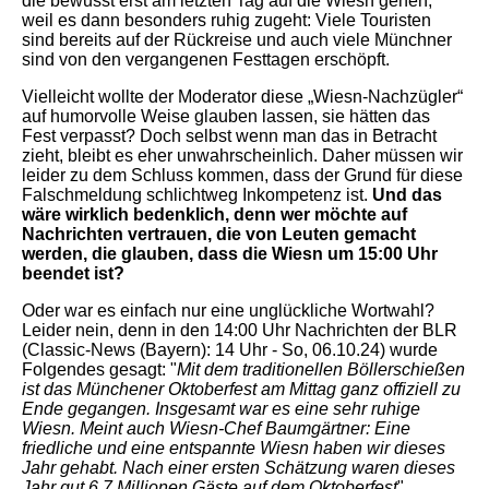
die bewusst erst am letzten Tag auf die Wiesn gehen,
weil es dann besonders ruhig zugeht: Viele Touristen
sind bereits auf der Rückreise und auch viele Münchner
sind von den vergangenen Festtagen erschöpft.
Vielleicht wollte der Moderator diese „Wiesn-Nachzügler“
auf humorvolle Weise glauben lassen, sie hätten das
Fest verpasst? Doch selbst wenn man das in Betracht
zieht, bleibt es eher unwahrscheinlich. Daher müssen wir
leider zu dem Schluss kommen, dass der Grund für diese
Falschmeldung schlichtweg Inkompetenz ist.
Und das
wäre wirklich bedenklich, denn wer möchte auf
Nachrichten vertrauen, die von Leuten gemacht
werden, die glauben, dass die Wiesn um 15:00 Uhr
beendet ist?
Oder war es einfach nur eine unglückliche Wortwahl?
Leider nein, denn in den 14:00 Uhr Nachrichten der BLR
(Classic-News (Bayern): 14 Uhr - So, 06.10.24) wurde
Folgendes gesagt: "
Mit dem traditionellen Böllerschießen
ist das Münchener Oktoberfest am Mittag ganz offiziell zu
Ende gegangen. Insgesamt war es eine sehr ruhige
Wiesn. Meint auch Wiesn-Chef Baumgärtner: Eine
friedliche und eine entspannte Wiesn haben wir dieses
Jahr gehabt. Nach einer ersten Schätzung waren dieses
Jahr gut 6,7 Millionen Gäste auf dem Oktoberfest
"