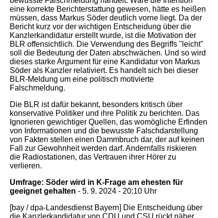
bewusste Falschmeldung handelt. Wäre die Intention
eine korrekte Berichterstattung gewesen, hätte es heißen
müssen, dass Markus Söder deutlich vorne liegt. Da der
Bericht kurz vor der wichtigen Entscheidung über die
Kanzlerkandidatur erstellt wurde, ist die Motivation der
BLR offensichtlich. Die Verwendung des Begriffs "leicht"
soll die Bedeutung der Daten abschwächen. Und so wird
dieses starke Argument für eine Kandidatur von Markus
Söder als Kanzler relativiert. Es handelt sich bei dieser
BLR-Meldung um eine politisch motivierte
Falschmeldung.
Die BLR ist dafür bekannt, besonders kritisch über
konservative Politiker und ihre Politik zu berichten. Das
Ignorieren gewichtiger Quellen, das womögliche Erfinden
von Informationen und die bewusste Falschdarstellung
von Fakten stellen einen Dammbruch dar, der auf keinen
Fall zur Gewohnheit werden darf. Andernfalls riskieren
die Radiostationen, das Vertrauen ihrer Hörer zu
verlieren.
Umfrage: Söder wird in K-Frage am ehesten für
geeignet gehalten
- 5. 9. 2024 - 20:10 Uhr
[bay / dpa-Landesdienst Bayern] Die Entscheidung über
die Kanzlerkandidatur von CDU und CSU rückt näher.