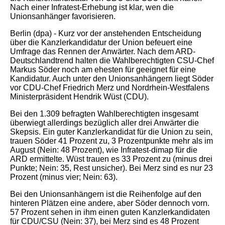
Nach einer Infratest-Erhebung ist klar, wen die
Unionsanhänger favorisieren.
Berlin (dpa) - Kurz vor der anstehenden Entscheidung
über die Kanzlerkandidatur der Union befeuert eine
Umfrage das Rennen der Anwärter. Nach dem ARD-
Deutschlandtrend halten die Wahlberechtigten CSU-Chef
Markus Söder noch am ehesten für geeignet für eine
Kandidatur. Auch unter den Unionsanhängern liegt Söder
vor CDU-Chef Friedrich Merz und Nordrhein-Westfalens
Ministerpräsident Hendrik Wüst (CDU).
Bei den 1.309 befragten Wahlberechtigten insgesamt
überwiegt allerdings bezüglich aller drei Anwärter die
Skepsis. Ein guter Kanzlerkandidat für die Union zu sein,
trauen Söder 41 Prozent zu, 3 Prozentpunkte mehr als im
August (Nein: 48 Prozent), wie Infratest-dimap für die
ARD ermittelte. Wüst trauen es 33 Prozent zu (minus drei
Punkte; Nein: 35, Rest unsicher). Bei Merz sind es nur 23
Prozent (minus vier; Nein: 63).
Bei den Unionsanhängern ist die Reihenfolge auf den
hinteren Plätzen eine andere, aber Söder dennoch vorn.
57 Prozent sehen in ihm einen guten Kanzlerkandidaten
für CDU/CSU (Nein: 37), bei Merz sind es 48 Prozent