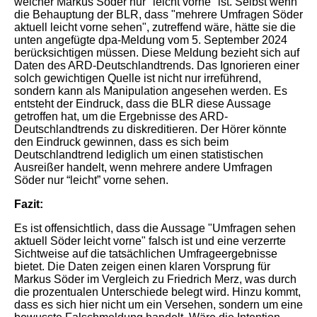
welcher Markus Söder nur "leicht vorne" ist. Selbst wenn
die Behauptung der BLR, dass "mehrere Umfragen Söder
aktuell leicht vorne sehen", zutreffend wäre, hätte sie die
unten angefügte dpa-Meldung vom 5. September 2024
berücksichtigen müssen. Diese Meldung bezieht sich auf
Daten des ARD-Deutschlandtrends. Das Ignorieren einer
solch gewichtigen Quelle ist nicht nur irreführend,
sondern kann als Manipulation angesehen werden. Es
entsteht der Eindruck, dass die BLR diese Aussage
getroffen hat, um die Ergebnisse des ARD-
Deutschlandtrends zu diskreditieren. Der Hörer könnte
den Eindruck gewinnen, dass es sich beim
Deutschlandtrend lediglich um einen statistischen
Ausreißer handelt, wenn mehrere andere Umfragen
Söder nur “leicht” vorne sehen.
Fazit:
Es ist offensichtlich, dass die Aussage "Umfragen sehen
aktuell Söder leicht vorne" falsch ist und eine verzerrte
Sichtweise auf die tatsächlichen Umfrageergebnisse
bietet. Die Daten zeigen einen klaren Vorsprung für
Markus Söder im Vergleich zu Friedrich Merz, was durch
die prozentualen Unterschiede belegt wird. Hinzu kommt,
dass es sich hier nicht um ein Versehen, sondern um eine